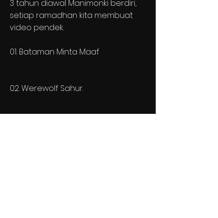
3 tahun diawal Manimonki berdiri,
setiap ramadhan kita membuat
video pendek.
01. Bataman Minta Maaf
02. Werewolf Sahur.
03. Monki Mudik.
Watch on Youtube
Watch on Youtube