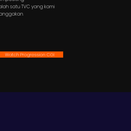
alah satu TVC yang kami
anggakan.
Watch Progression CGI