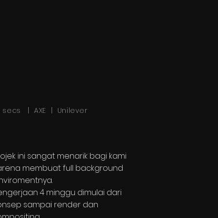
5 secs | AXE | Unilever
rojek ini sangat menarik bagi kami
arena membuat full background
nviromentnya.
engerjaan 4 minggu dimulai dari
onsep sampai render dan
ompositing.