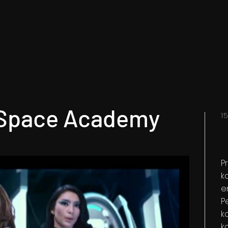
o Space Academy
1
P
k
e
P
k
k